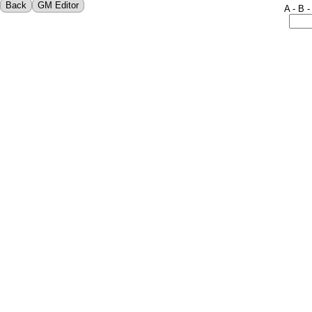
Back
GM Editor
A
-
B