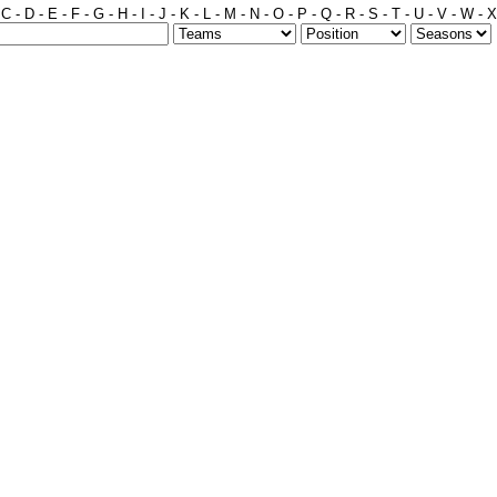
-
C
-
D
-
E
-
F
-
G
-
H
-
I
-
J
-
K
-
L
-
M
-
N
-
O
-
P
-
Q
-
R
-
S
-
T
-
U
-
V
-
W
-
X