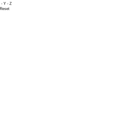
-
Y
-
Z
Reset