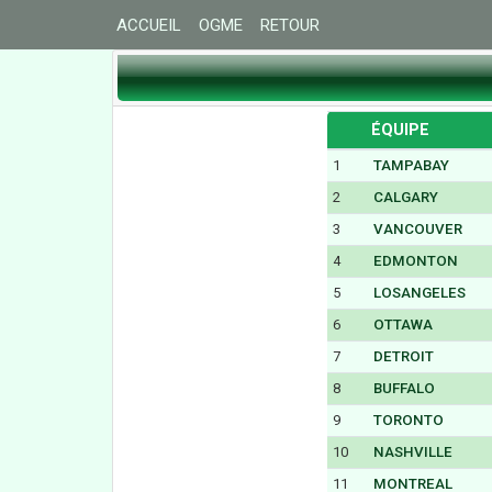
ACCUEIL
OGME
RETOUR
ÉQUIPE
1
TAMPABAY
2
CALGARY
3
VANCOUVER
4
EDMONTON
5
LOSANGELES
6
OTTAWA
7
DETROIT
8
BUFFALO
9
TORONTO
10
NASHVILLE
11
MONTREAL