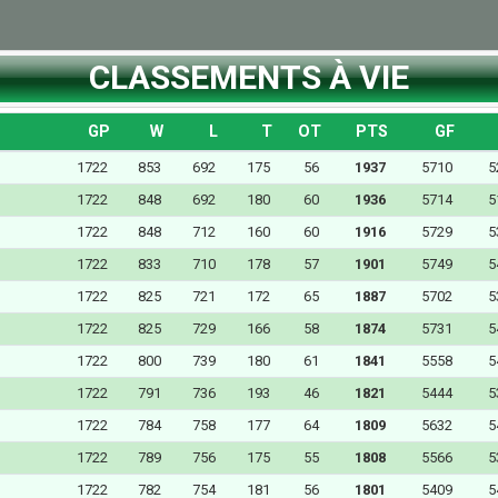
CLASSEMENTS À VIE
GP
W
L
T
OT
PTS
GF
1722
853
692
175
56
1937
5710
5
1722
848
692
180
60
1936
5714
5
1722
848
712
160
60
1916
5729
5
1722
833
710
178
57
1901
5749
5
1722
825
721
172
65
1887
5702
5
1722
825
729
166
58
1874
5731
5
1722
800
739
180
61
1841
5558
5
1722
791
736
193
46
1821
5444
5
1722
784
758
177
64
1809
5632
5
1722
789
756
175
55
1808
5566
5
1722
782
754
181
56
1801
5409
5