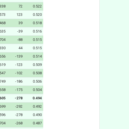
338
72
0.522
573
123
0.520
468
39
0.518
635
-39
0.516
704
-88
0.515
330
44
0.515
656
-139
0.514
619
-123
0.509
547
-102
0.508
749
-186
0.506
658
-175
0.504
605
-278
0.494
699
-292
0.492
596
-278
0.490
704
-268
0.487