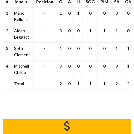
#
Joueur
Position
G
A
H
SOG
PIM
SA
GA
1
Mario
-
1
0
1
0
0
0
0
Bellucci
2
Aiden
-
0
0
0
1
1
1
0
Leggatt
3
Seth
-
1
0
0
0
0
1
1
Clemens
4
Mitchell
-
0
0
0
0
0
0
1
Childe
Total
2
0
1
1
1
2
2
attach_money