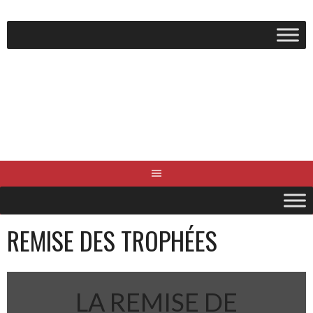
Aller
au
contenu
REMISE DES TROPHÉES
LA REMISE DE