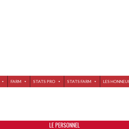
FARM
STATS PRO
STATS FARM
LES HONNEU
LE PERSONNEL