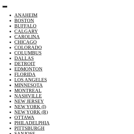
Aller
au
ANAHEIM
contenu
BOSTON
BUFFALO
CALGARY
CAROLINA
CHICAGO
COLORADO
COLUMBUS
DALLAS
DETROIT
EDMONTON
FLORIDA
LOS ANGELES
MINNESOTA
MONTREAL
NASHVILLE
NEW JERSEY
NEW YORK (I)
NEW YORK (R)
OTTAWA
PHILADELPHIA
PITTSBURGH
SANJOSE