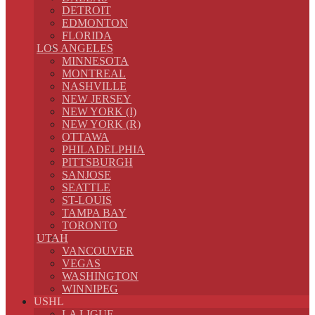
DETROIT
EDMONTON
FLORIDA
LOS ANGELES
MINNESOTA
MONTREAL
NASHVILLE
NEW JERSEY
NEW YORK (I)
NEW YORK (R)
OTTAWA
PHILADELPHIA
PITTSBURGH
SANJOSE
SEATTLE
ST-LOUIS
TAMPA BAY
TORONTO
UTAH
VANCOUVER
VEGAS
WASHINGTON
WINNIPEG
USHL
LA LIGUE