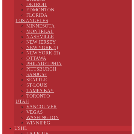
DETROIT
EDMONTON
FLORIDA
LOS ANGELES
MINNESOTA
MONTREAL
NASHVILLE
NEW JERSEY
NEW YORK (I)
NEW YORK (R)
OTTAWA
PHILADELPHIA
PITTSBURGH
SANJOSE
SEATTLE
ST-LOUIS
TAMPA BAY
TORONTO
UTAH
VANCOUVER
VEGAS
WASHINGTON
WINNIPEG
USHL
LA LIGUE