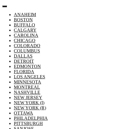
Aller
au
ANAHEIM
contenu
BOSTON
BUFFALO
CALGARY
CAROLINA
CHICAGO
COLORADO
COLUMBUS
DALLAS
DETROIT
EDMONTON
FLORIDA
LOS ANGELES
MINNESOTA
MONTREAL
NASHVILLE
NEW JERSEY
NEW YORK (I)
NEW YORK (R)
OTTAWA
PHILADELPHIA
PITTSBURGH
SANJOSE