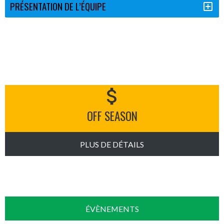
PRÉSENTATION DE L’ÉQUIPE
attach_money
OFF SEASON
PLUS DE DÉTAILS
ÉVÈNEMENTS